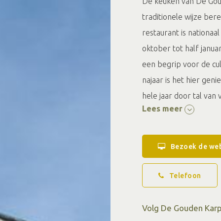
De keuken van De Goud
traditionele wijze ber
restaurant is nationa
oktober tot half januar
een begrip voor de cul
najaar is het hier gen
hele jaar door tal van v
Lees meer
Bezoek de web
Telefoon
Volg De Gouden Karp