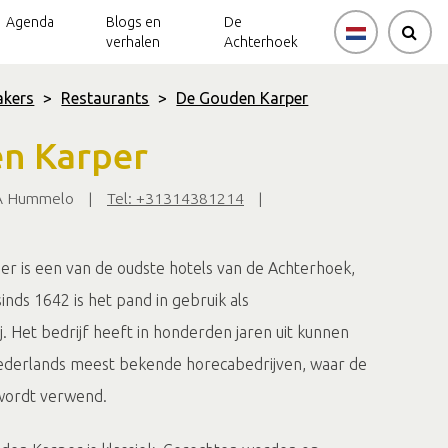
Agenda
Blogs en
De
verhalen
Achterhoek
kers
>
Restaurants
>
De Gouden Karper
n Karper
AA Hummelo
|
Tel: +31314381214
|
r is een van de oudste hotels van de Achterhoek,
nds 1642 is het pand in gebruik als
 Het bedrijf heeft in honderden jaren uit kunnen
Nederlands meest bekende horecabedrijven, waar de
 wordt verwend.