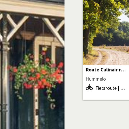
Route Culinair rondje Bronckhorst
Hummelo
Fietsroute | 33.6 km