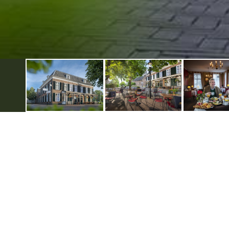
Over de Achterhoek
Informat
Smaakmakers
Disclaim
Smaakmakers magazine
Colofon
Van smaak naar smaak
Gebruik
Arrangementen
Privacyve