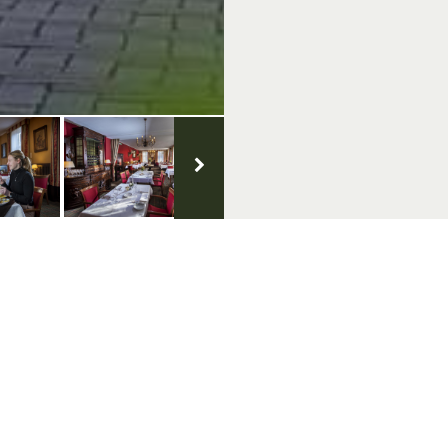
ie
Volg ons op social media
er & Copyright
svoorwaarden
rklaring