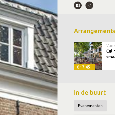
Arrangement
Van 
Culi
sma
€ 17,45
In de buurt
Evenementen