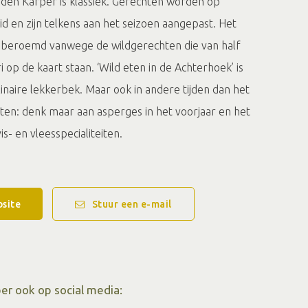
en Karper is klassiek. Gerechten worden op
eid en zijn telkens aan het seizoen aangepast. Het
al beroemd vanwege de wildgerechten die van half
i op de kaart staan. ‘Wild eten in de Achterhoek’ is
inaire lekkerbek. Maar ook in andere tijden dan het
ieten: denk maar aan asperges in het voorjaar en het
is- en vleesspecialiteiten.
site
Stuur een e-mail
er ook op social media: