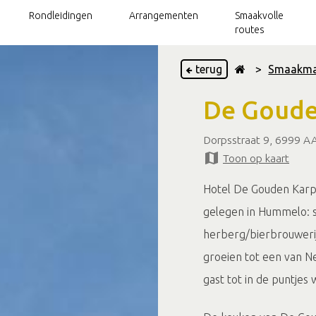
Rondleidingen
Arrangementen
Smaakvolle
routes
terug
>
Smaakma
De Goude
Delicatessen
Wijngaarden
Dorpsstraat 9, 6999 
Toon op kaart
Bierbrouwerijen
Theetuinen
Hotel De Gouden Karpe
gelegen in Hummelo: si
Restaurants
herberg/bierbrouwerij.
Achterhoeks graan
groeien tot een van 
gast tot in de puntjes