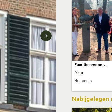
Familie-evenement: Oesters & Bubbels
0 km
Hummelo
Nabijgelegen 