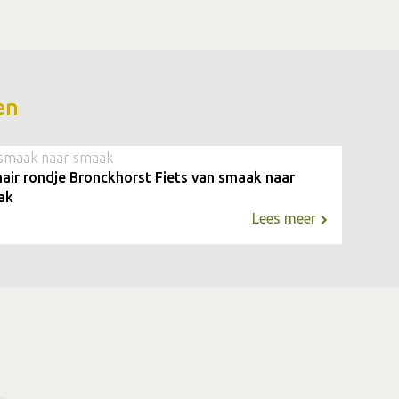
en
smaak naar smaak
nair rondje Bronckhorst Fiets van smaak naar
ak
Lees meer