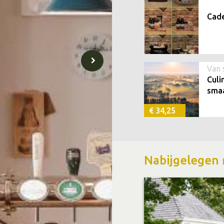
Cade
Van 
Culi
sma
€ 34,25
Nabijgelegen 