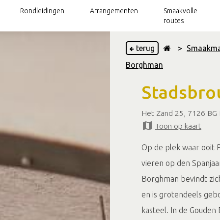
Rondleidingen
Arrangementen
Smaakvolle
routes
terug
>
Smaakma
Borghman
Delicatessen
Stadsbro
Wijngaarden
Bierbrouwerijen
Het Zand 25, 7126 BG 
Toon op kaart
Theetuinen
Op de plek waar ooit P
Restaurants
vieren op den Spanjaa
Achterhoeks graan
Borghman bevindt zich
en is grotendeels ge
kasteel. In de Gouden