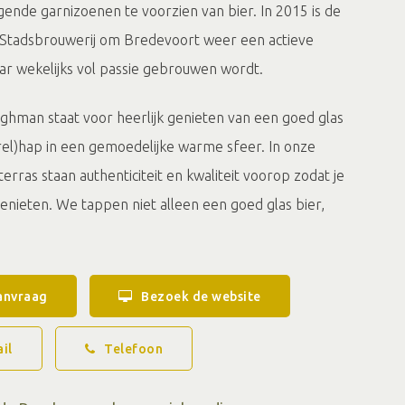
ende garnizoenen te voorzien van bier. In 2015 is de
 Stadsbrouwerij om Bredevoort weer een actieve
ar wekelijks vol passie gebrouwen wordt.
ghman staat voor heerlijk genieten van een goed glas
rel)hap in een gemoedelijke warme sfeer. In onze
rras staan authenticiteit en kwaliteit voorop zodat je
enieten. We tappen niet alleen een goed glas bier,
goed gevulde koelkast met meer dan 60 soorten bier
oed glas wijn of lekkere kop koffie met gebak is het
ghman. Onze spelletjeskast is altijd goed gevuld met
anvraag
Bezoek de website
ud.
il
Telefoon
 brouwerij te bezoeken. Onze brouwers vertellen vol
roces in elkaar steekt, zodat je weer wat slimmer