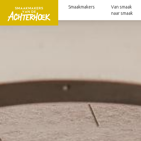
Smaakmakers
Van smaak
naar smaak
Alle smaakmakers
Cadeaupakketten
Smaakmakers magazine
Boerderijwinkels
Kaasboerderijen
Streekwinkels
IJsboerderijen
Pluktuinen