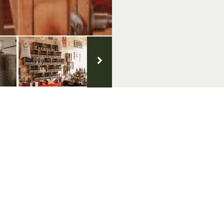
ie
Volg ons op social media
er & Copyright
svoorwaarden
rklaring