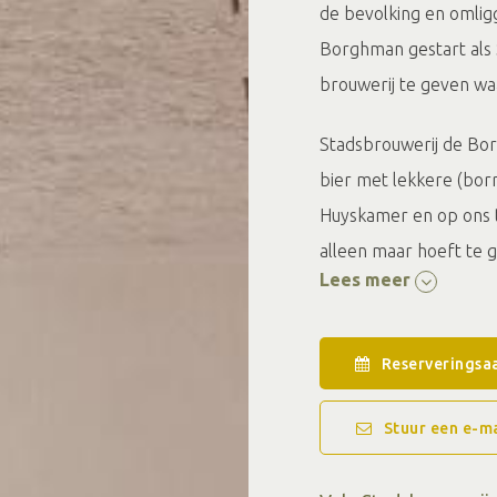
de bevolking en omligg
Borghman gestart als
brouwerij te geven wa
Stadsbrouwerij de Bor
bier met lekkere (bor
Huyskamer en op ons te
alleen maar hoeft te g
Lees meer
maar bieden ook een 
op fles. Ook met een g
goed toeven bij de Bor
Reserveringsa
vertier voor jong en o
Stuur een e-ma
Het is mogelijk om de
passie hoe het brouwp