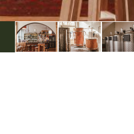
Over de Achterhoek
Informat
Smaakmakers
Disclaim
Smaakmakers magazine
Colofon
Van smaak naar smaak
Gebruik
Arrangementen
Privacyve
Rondleidingen
Smaakvolle routes