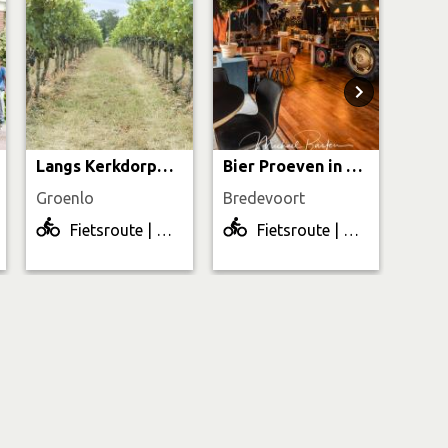
Langs Kerkdorpen & Vestingverleden
Bier Proeven in Aalten
Groenlo
Bredevoort
Bred
Fietsroute | 53.2 km
Fietsroute | 12.2 km